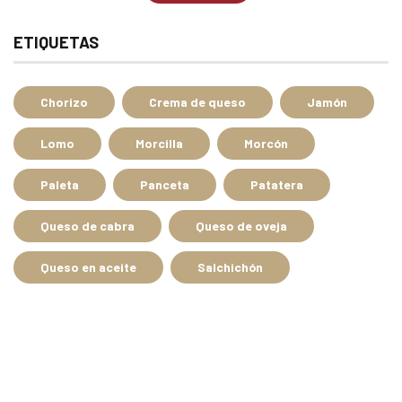
ETIQUETAS
Chorizo
Crema de queso
Jamón
Lomo
Morcilla
Morcón
Paleta
Panceta
Patatera
Queso de cabra
Queso de oveja
Queso en aceite
Salchichón