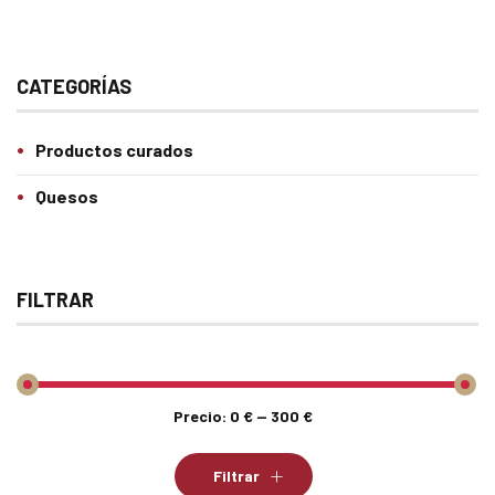
CATEGORÍAS
Productos curados
Quesos
FILTRAR
Precio:
0 €
—
300 €
Precio
Precio
mínimo
máximo
Filtrar