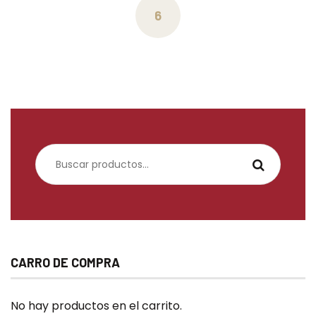
en
6
la
página
de
producto
Buscar
por:
CARRO DE COMPRA
No hay productos en el carrito.