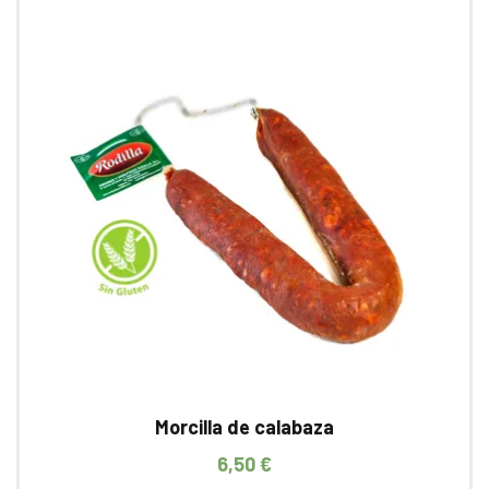
Morcilla de calabaza
6,50
€